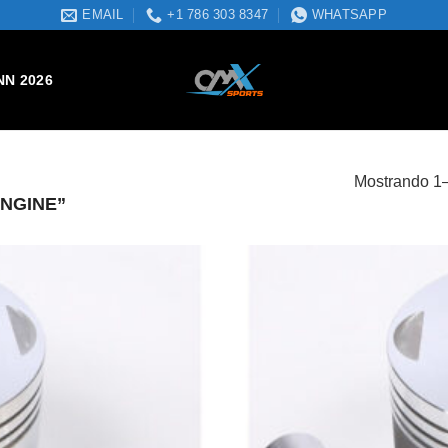
EMAIL
+1 786 303 8347
WHATSAPP
NN 2026
Mostrando 1–
NGINE”