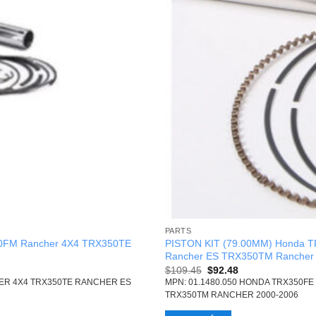
PARTS
50FM Rancher 4X4 TRX350TE
PISTON KIT (79.00MM) Honda 
Rancher ES TRX350TM Rancher
Original
Current
$
109.45
$
92.48
price
price
HER 4X4 TRX350TE RANCHER ES
MPN: 01.1480.050 HONDA TRX350F
was:
is:
TRX350TM RANCHER 2000-2006
$109.45.
$92.48.