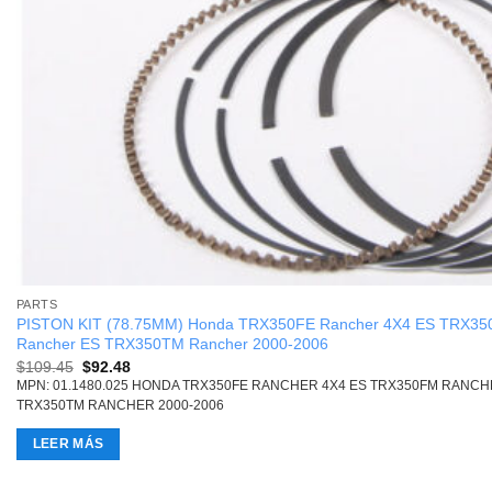
PARTS
PISTON KIT (78.75MM) Honda TRX350FE Rancher 4X4 ES TRX3
Rancher ES TRX350TM Rancher 2000-2006
Original
Current
$
109.45
$
92.48
price
price
MPN: 01.1480.025 HONDA TRX350FE RANCHER 4X4 ES TRX350FM RANC
was:
is:
TRX350TM RANCHER 2000-2006
$109.45.
$92.48.
LEER MÁS