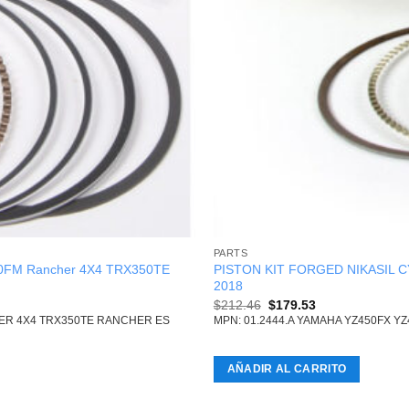
PARTS
50FM Rancher 4X4 TRX350TE
PISTON KIT FORGED NIKASIL C
2018
Original
Current
$
212.46
$
179.53
price
price
HER 4X4 TRX350TE RANCHER ES
MPN: 01.2444.A YAMAHA YZ450FX YZ
was:
is:
$212.46.
$179.53.
AÑADIR AL CARRITO