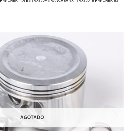
E RANCHER 4X4 ES TRX350FM RANCHER 4X4 TRX350TE RANCHER ES
AGOTADO