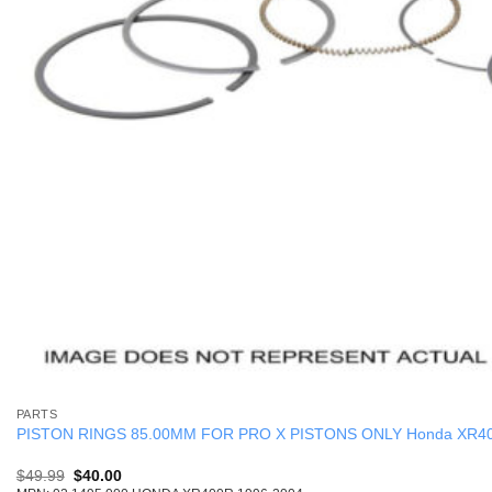
PARTS
PISTON RINGS 85.00MM FOR PRO X PISTONS ONLY Honda XR40
Original
Current
$
49.99
$
40.00
price
price