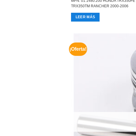
MPN: 01.1480.200 HONDA TRX350F
was:
is:
TRX350TM RANCHER 2000-2006
$109.45.
$92.48.
LEER MÁS
¡Oferta!