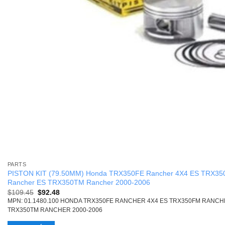
PARTS
PISTON KIT (79.50MM) Honda TRX350FE Rancher 4X4 ES TRX3
Rancher ES TRX350TM Rancher 2000-2006
Original
Current
$
109.45
$
92.48
price
price
MPN: 01.1480.100 HONDA TRX350FE RANCHER 4X4 ES TRX350FM RANC
was:
is:
TRX350TM RANCHER 2000-2006
$109.45.
$92.48.