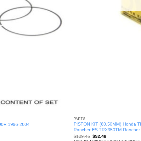
PARTS
PISTON KIT (80.50MM) Honda 
0R 1996-2004
Rancher ES TRX350TM Rancher
Original
Current
$
109.45
$
92.48
price
price