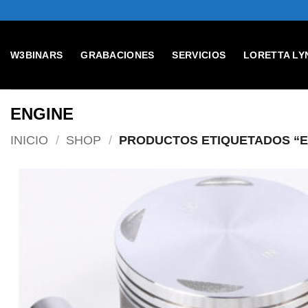
Skip
to
content
W3BINARS
GRABACIONES
SERVICIOS
LORETTA LY
ENGINE
INICIO
/
SHOP
/
PRODUCTOS ETIQUETADOS “E