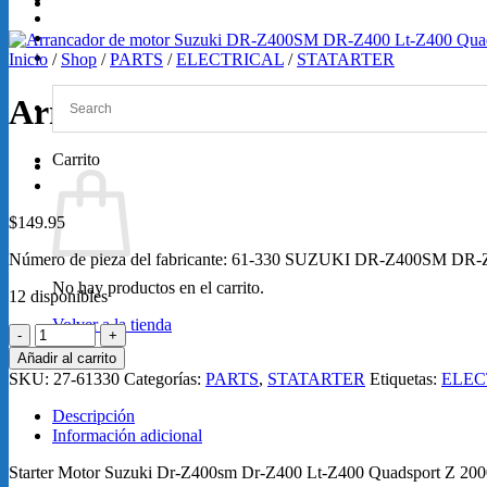
GRABACIONES
SERVICIOS
Loretta Lynn 2026
Inicio
/
Shop
/
PARTS
/
ELECTRICAL
/
STATARTER
Arrancador de motor Suzuki 
Carrito
$
149.95
Número de pieza del fabricante: 61-330 SUZUKI DR-Z400SM 
No hay productos en el carrito.
12 disponibles
Volver a la tienda
Arrancador
de
Añadir al carrito
motor
SKU:
27-61330
Categorías:
PARTS
,
STATARTER
Etiquetas:
ELEC
Suzuki
DR-
Descripción
Z400SM
Información adicional
DR-
Z400
Starter Motor Suzuki Dr-Z400sm Dr-Z400 Lt-Z400 Quadsport Z 20