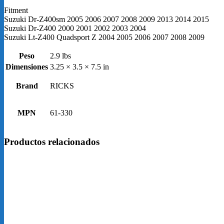
Lt-
Z400
Fitment
QuadSport
Suzuki Dr-Z400sm 2005 2006 2007 2008 2009 2013 2014 2015
Z
Suzuki Dr-Z400 2000 2001 2002 2003 2004
2000-
Suzuki Lt-Z400 Quadsport Z 2004 2005 2006 2007 2008 2009
2015
cantidad
Peso
2.9 lbs
Dimensiones
3.25 × 3.5 × 7.5 in
Brand
RICKS
MPN
61-330
Productos relacionados