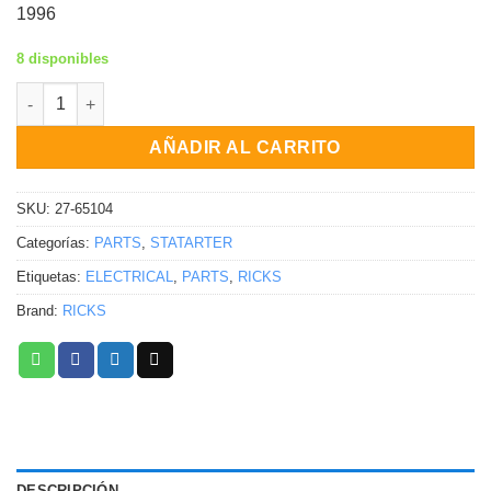
1996
8 disponibles
Arrancador de solenoide Honda Kawasaki VT1100C Shadow KZ
AÑADIR AL CARRITO
SKU:
27-65104
Categorías:
PARTS
,
STATARTER
Etiquetas:
ELECTRICAL
,
PARTS
,
RICKS
Brand:
RICKS
DESCRIPCIÓN