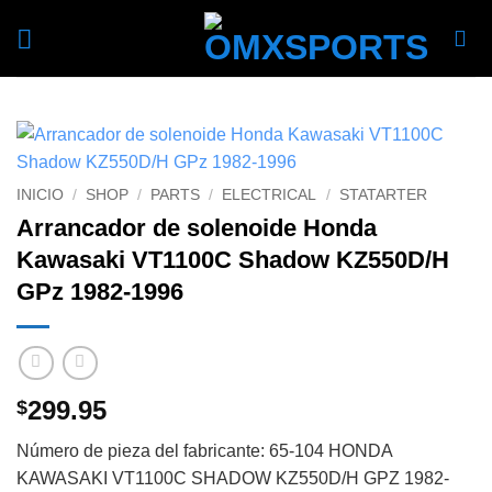
Skip
to
content
INICIO
/
SHOP
/
PARTS
/
ELECTRICAL
/
STATARTER
Arrancador de solenoide Honda
Kawasaki VT1100C Shadow KZ550D/H
GPz 1982-1996
299.95
$
Número de pieza del fabricante: 65-104 HONDA
KAWASAKI VT1100C SHADOW KZ550D/H GPZ 1982-