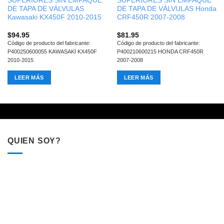
SUPERIORES SIN EMPAQUE
SUPERIORES SIN EMPAQUE
DE TAPA DE VÁLVULAS
DE TAPA DE VÁLVULAS Honda
Kawasaki KX450F 2010-2015
CRF450R 2007-2008
$
94.95
$
81.95
Código de producto del fabricante:
Código de producto del fabricante:
P400250600055 KAWASAKI KX450F
P400210600215 HONDA CRF450R
2010-2015
2007-2008
LEER MÁS
LEER MÁS
QUIEN SOY?