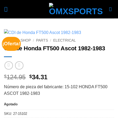
Skip
to
content
INICIO
/
SHOP
/
PARTS
/
ELECTRICAL
¡Oferta!
CDI de Honda FT500 Ascot 1982-1983
Original
Current
124.95
34.31
$
$
price
price
Número de pieza del fabricante: 15-102 HONDA FT500
was:
is:
ASCOT 1982-1983
$124.95.
$34.31.
Agotado
SKU:
27-15102