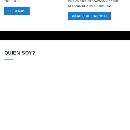
2010-2015
P400250600024 KAWASAKI KX450F
KLX450R KFX 450R 2006-2021
LEER MÁS
AÑADIR AL CARRITO
QUIEN SOY?