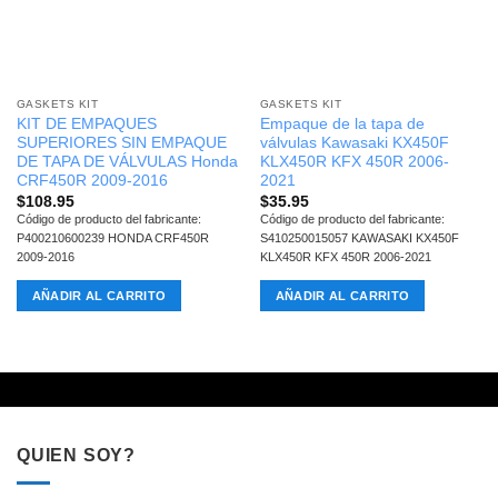
GASKETS KIT
GASKETS KIT
KIT DE EMPAQUES
Empaque de la tapa de
SUPERIORES SIN EMPAQUE
válvulas Kawasaki KX450F
DE TAPA DE VÁLVULAS Honda
KLX450R KFX 450R 2006-
CRF450R 2009-2016
2021
$
108.95
$
35.95
Código de producto del fabricante:
Código de producto del fabricante:
P400210600239 HONDA CRF450R
S410250015057 KAWASAKI KX450F
2009-2016
KLX450R KFX 450R 2006-2021
AÑADIR AL CARRITO
AÑADIR AL CARRITO
QUIEN SOY?