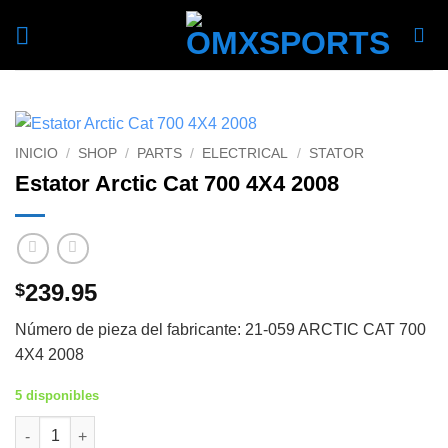
Skip
to
content
INICIO
/
SHOP
/
PARTS
/
ELECTRICAL
/
STATOR
Estator Arctic Cat 700 4X4 2008
239.95
$
Número de pieza del fabricante: 21-059 ARCTIC CAT 700
4X4 2008
5 disponibles
Estator Arctic Cat 700 4X4 2008 cantidad