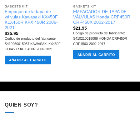
GASKETS KIT
GASKETS KIT
Empaque de la tapa de
EMPACADOR DE TAPA DE
válvulas Kawasaki KX450F
VÁLVULAS Honda CRF450R
KLX450R KFX 450R 2006-
CRF450X 2002-2017
2021
$
21.95
$
35.95
Código de producto del fabricante:
Código de producto del fabricante:
S410210015088 HONDA CRF450R
S410250015057 KAWASAKI KX450F
CRF450X 2002-2017
KLX450R KFX 450R 2006-2021
AÑADIR AL CARRITO
AÑADIR AL CARRITO
QUIEN SOY?