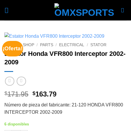
Skip
to
content
INICIO
/
SHOP
/
PARTS
/
ELECTRICAL
/
STATOR
¡Oferta!
Estator Honda VFR800 Interceptor 2002-
2009
Original
Current
171.95
163.79
$
$
price
price
Número de pieza del fabricante: 21-120 HONDA VFR800
was:
is:
INTERCEPTOR 2002-2009
$171.95.
$163.79.
6 disponibles