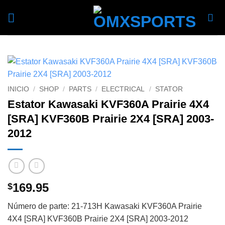
Skip
to
content
INICIO
/
SHOP
/
PARTS
/
ELECTRICAL
/
STATOR
Estator Kawasaki KVF360A Prairie 4X4
[SRA] KVF360B Prairie 2X4 [SRA] 2003-
2012
169.95
$
Número de parte: 21-713H Kawasaki KVF360A Prairie
4X4 [SRA] KVF360B Prairie 2X4 [SRA] 2003-2012