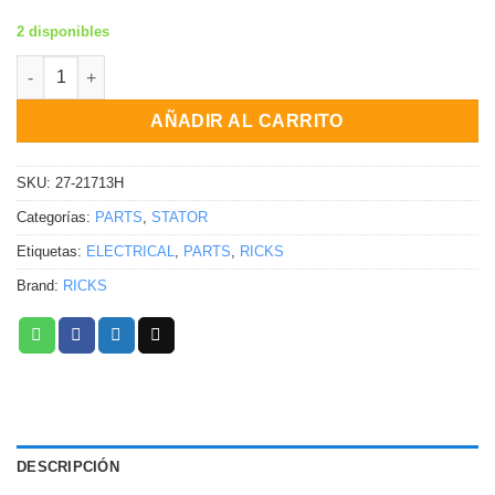
2 disponibles
Estator Kawasaki KVF360A Prairie 4X4 [SRA] KVF360B Prairie 2
AÑADIR AL CARRITO
SKU:
27-21713H
Categorías:
PARTS
,
STATOR
Etiquetas:
ELECTRICAL
,
PARTS
,
RICKS
Brand:
RICKS
DESCRIPCIÓN