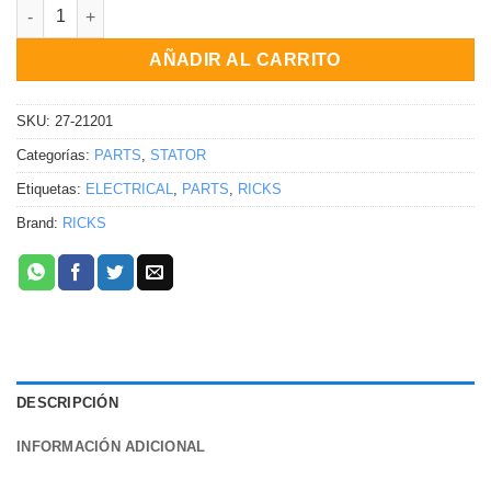
Estator Kawasaki KZ1000C/P Police KZ1000A/J KZ1000B/K Ltd 
AÑADIR AL CARRITO
SKU:
27-21201
Categorías:
PARTS
,
STATOR
Etiquetas:
ELECTRICAL
,
PARTS
,
RICKS
Brand:
RICKS
DESCRIPCIÓN
INFORMACIÓN ADICIONAL