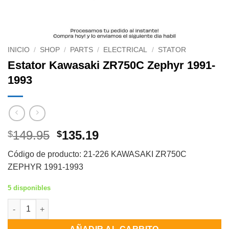
INICIO
/
SHOP
/
PARTS
/
ELECTRICAL
/
STATOR
Estator Kawasaki ZR750C Zephyr 1991-
1993
Original
Current
149.95
135.19
$
$
price
price
Código de producto: 21-226 KAWASAKI ZR750C
was:
is:
ZEPHYR 1991-1993
$149.95.
$135.19.
5 disponibles
Estator Kawasaki ZR750C Zephyr 1991-1993 cantidad