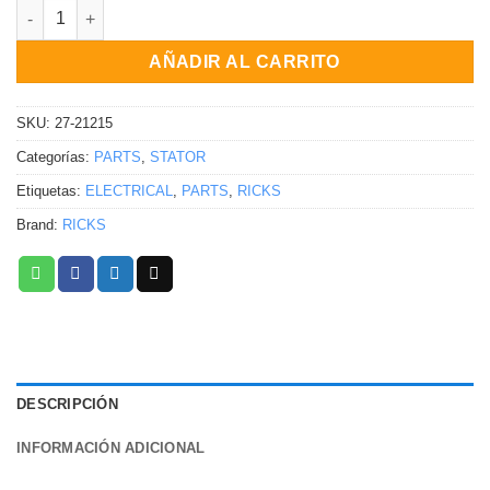
Estator Kawasaki ZX1200 Ninja ZX-12R 2000-2001 cantidad
AÑADIR AL CARRITO
SKU:
27-21215
Categorías:
PARTS
,
STATOR
Etiquetas:
ELECTRICAL
,
PARTS
,
RICKS
Brand:
RICKS
DESCRIPCIÓN
INFORMACIÓN ADICIONAL