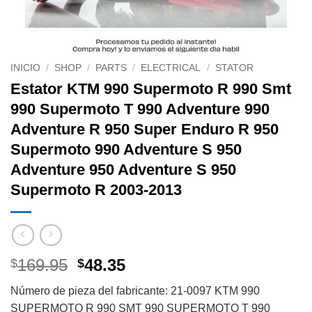
INICIO
/
SHOP
/
PARTS
/
ELECTRICAL
/
STATOR
Estator KTM 990 Supermoto R 990 Smt
990 Supermoto T 990 Adventure 990
Adventure R 950 Super Enduro R 950
Supermoto 990 Adventure S 950
Adventure 950 Adventure S 950
Supermoto R 2003-2013
Original
Current
169.95
48.35
$
$
price
price
Número de pieza del fabricante: 21-0097 KTM 990
was:
is:
SUPERMOTO R 990 SMT 990 SUPERMOTO T 990