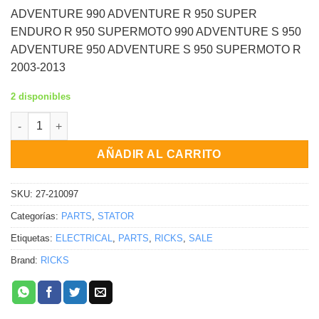
$169.95.
$48.35.
ADVENTURE 990 ADVENTURE R 950 SUPER
ENDURO R 950 SUPERMOTO 990 ADVENTURE S 950
ADVENTURE 950 ADVENTURE S 950 SUPERMOTO R
2003-2013
2 disponibles
Estator KTM 990 Supermoto R 990 Smt 990 Supermoto T 990 Ad
AÑADIR AL CARRITO
SKU:
27-210097
Categorías:
PARTS
,
STATOR
Etiquetas:
ELECTRICAL
,
PARTS
,
RICKS
,
SALE
Brand:
RICKS