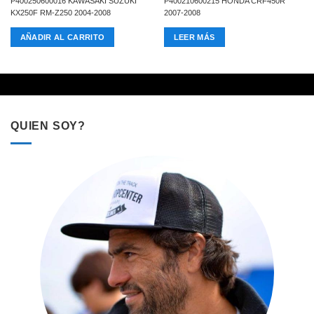
P400250600016 KAWASAKI SUZUKI
P400210600215 HONDA CRF450R
KX250F RM-Z250 2004-2008
2007-2008
AÑADIR AL CARRITO
LEER MÁS
QUIEN SOY?