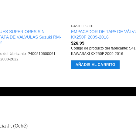
GASKETS KIT
UES SUPERIORES SIN
EMPACADOR DE TAPA DE VÁLVU
APA DE VÁLVULAS Suzuki RM-
KX250F 2009-2016
2
$
26.95
Código de producto del fabricante: S
to del fabricante: P400510600061
KAWASAKI KX250F 2009-2016
 2008-2022
AÑADIR AL CARRITO
ia Jr, (Oché)