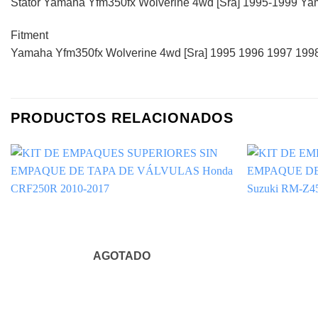
Stator Yamaha Yfm350fx Wolverine 4wd [Sra] 1995-1999 Ya
Fitment
Yamaha Yfm350fx Wolverine 4wd [Sra] 1995 1996 1997 199
PRODUCTOS RELACIONADOS
AGOTADO