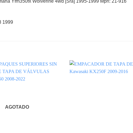
maha Yfm350fx Wolverine 4wd [Sra] 1995-1999 Mpn: 21-916
8 1999
AGOTADO