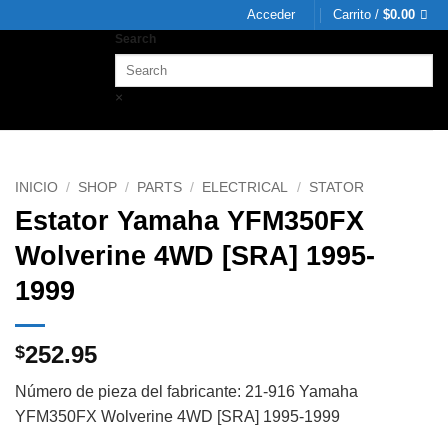
Acceder
Carrito /
$
0.00
Search
×
INICIO
/
SHOP
/
PARTS
/
ELECTRICAL
/
STATOR
Estator Yamaha YFM350FX
Wolverine 4WD [SRA] 1995-
1999
252.95
$
Número de pieza del fabricante: 21-916 Yamaha
YFM350FX Wolverine 4WD [SRA] 1995-1999