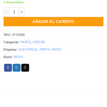
3 disponibles
Estator Yamaha YFM350FX Wolverine 4WD [SRA] 1995-1999 can
AÑADIR AL CARRITO
SKU:
27-21916
Categorías:
PARTS
,
STATOR
Etiquetas:
ELECTRICAL
,
PARTS
,
RICKS
Brand:
RICKS