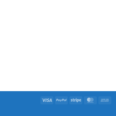
Visa
PayPal
Stripe
MasterCard
Ca
On
Del