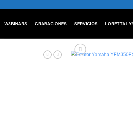
Skip
to
content
W3BINARS
GRABACIONES
SERVICIOS
LORETTA LY