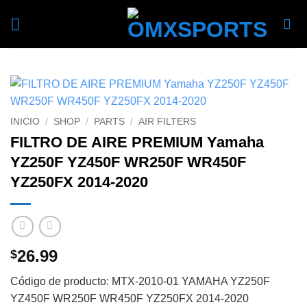
Skip
to
content
INICIO
/
SHOP
/
PARTS
/
AIR FILTERS
FILTRO DE AIRE PREMIUM Yamaha
YZ250F YZ450F WR250F WR450F
YZ250FX 2014-2020
26.99
$
Código de producto: MTX-2010-01 YAMAHA YZ250F
YZ450F WR250F WR450F YZ250FX 2014-2020