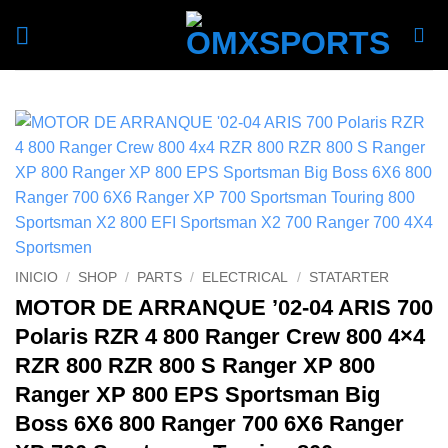
Skip
to
content
INICIO
/
SHOP
/
PARTS
/
ELECTRICAL
/
STATARTER
MOTOR DE ARRANQUE ’02-04 ARIS 700
Polaris RZR 4 800 Ranger Crew 800 4×4
RZR 800 RZR 800 S Ranger XP 800
Ranger XP 800 EPS Sportsman Big
Boss 6X6 800 Ranger 700 6X6 Ranger