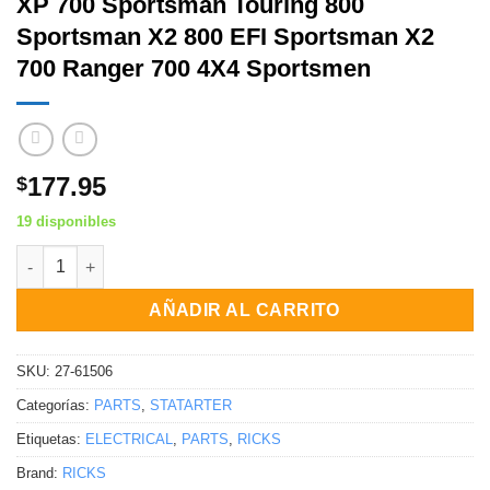
XP 700 Sportsman Touring 800
Sportsman X2 800 EFI Sportsman X2
700 Ranger 700 4X4 Sportsmen
177.95
$
19 disponibles
MOTOR DE ARRANQUE '02-04 ARIS 700 Polaris RZR 4 800 Ranger
AÑADIR AL CARRITO
SKU:
27-61506
Categorías:
PARTS
,
STATARTER
Etiquetas:
ELECTRICAL
,
PARTS
,
RICKS
Brand:
RICKS