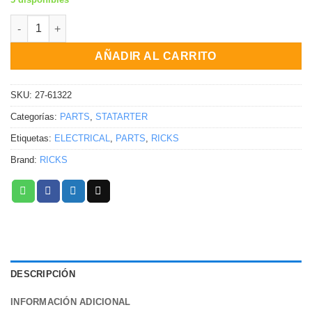
Motor de arranque Suzuki DR200S GN125E DR200SE DR125SE 1
AÑADIR AL CARRITO
SKU:
27-61322
Categorías:
PARTS
,
STATARTER
Etiquetas:
ELECTRICAL
,
PARTS
,
RICKS
Brand:
RICKS
DESCRIPCIÓN
INFORMACIÓN ADICIONAL