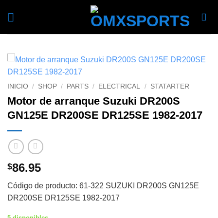
Skip
to
content
INICIO
/
SHOP
/
PARTS
/
ELECTRICAL
/
STATARTER
Motor de arranque Suzuki DR200S
GN125E DR200SE DR125SE 1982-2017
86.95
$
Código de producto: 61-322 SUZUKI DR200S GN125E
DR200SE DR125SE 1982-2017
5 disponibles