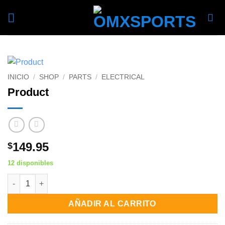
Skip
to
content
INICIO
/
SHOP
/
PARTS
/
ELECTRICAL
Product
149.95
$
12 disponibles
Product cantidad
AÑADIR AL CARRITO