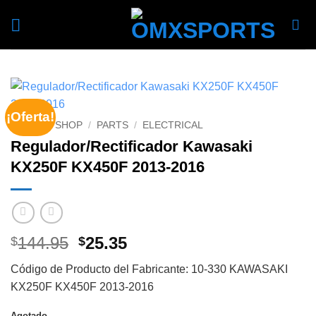
Skip
to
content
¡Oferta!
INICIO
/
SHOP
/
PARTS
/
ELECTRICAL
Regulador/Rectificador Kawasaki
KX250F KX450F 2013-2016
Original
Current
144.95
25.35
$
$
price
price
Código de Producto del Fabricante: 10-330 KAWASAKI
was:
is:
KX250F KX450F 2013-2016
$144.95.
$25.35.
Agotado