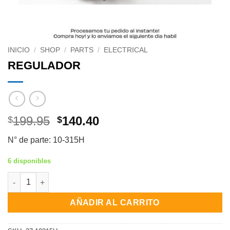
INICIO
/
SHOP
/
PARTS
/
ELECTRICAL
REGULADOR
Original
Current
199.95
140.40
$
$
price
price
N° de parte: 10-315H
was:
is:
$199.95.
$140.40.
6 disponibles
REGULADOR cantidad
AÑADIR AL CARRITO