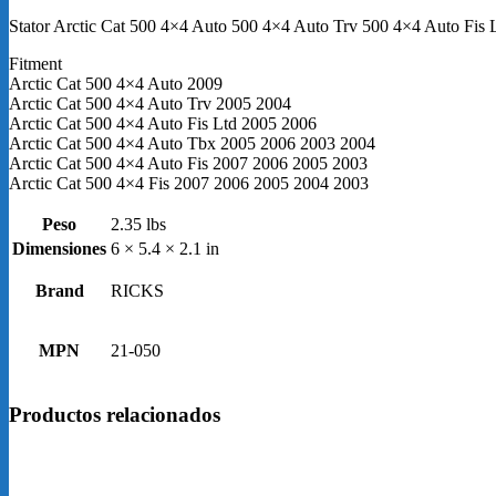
500
4X4
Stator Arctic Cat 500 4×4 Auto 500 4×4 Auto Trv 500 4×4 Auto Fis
Auto
TRV
Fitment
500
Arctic Cat 500 4×4 Auto 2009
4X4
Arctic Cat 500 4×4 Auto Trv 2005 2004
Auto
Arctic Cat 500 4×4 Auto Fis Ltd 2005 2006
FIS
Arctic Cat 500 4×4 Auto Tbx 2005 2006 2003 2004
LTD
Arctic Cat 500 4×4 Auto Fis 2007 2006 2005 2003
500
Arctic Cat 500 4×4 Fis 2007 2006 2005 2004 2003
4X4
Auto
Peso
2.35 lbs
TBX
Dimensiones
6 × 5.4 × 2.1 in
500
4X4
Brand
RICKS
Auto
FIS
500
MPN
21-050
4X4
FIS
2003-
Productos relacionados
2009
cantidad