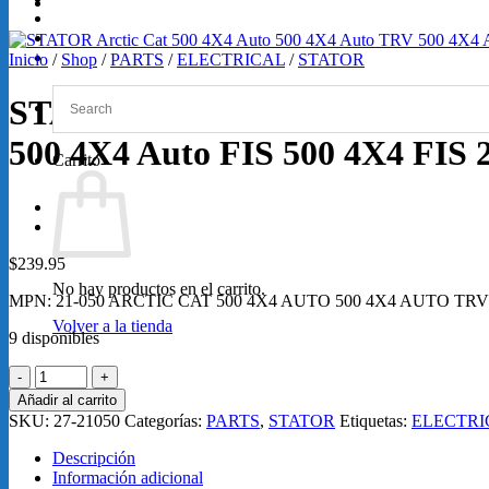
GRABACIONES
SERVICIOS
Loretta Lynn 2026
Inicio
/
Shop
/
PARTS
/
ELECTRICAL
/
STATOR
STATOR Arctic Cat 500 4X4 Au
500 4X4 Auto FIS 500 4X4 FIS 
Carrito
$
239.95
No hay productos en el carrito.
MPN: 21-050 ARCTIC CAT 500 4X4 AUTO 500 4X4 AUTO TRV 
Volver a la tienda
9 disponibles
STATOR
Arctic
Añadir al carrito
Cat
SKU:
27-21050
Categorías:
PARTS
,
STATOR
Etiquetas:
ELECTRI
500
4X4
Descripción
Auto
Información adicional