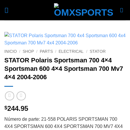
Skip
to
content
INICIO
/
SHOP
/
PARTS
/
ELECTRICAL
/
STATOR
STATOR Polaris Sportsman 700 4×4
Sportsman 600 4×4 Sportsman 700 Mv7
4×4 2004-2006
244.95
$
Número de parte: 21-558 POLARIS SPORTSMAN 700
4X4 SPORTSMAN 600 4X4 SPORTSMAN 700 MV7 4X4