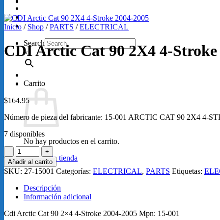
GRABACIONES
SERVICIOS
Loretta Lynn 2026
Inicio
/
Shop
/
PARTS
/
ELECTRICAL
Search
CDI Arctic Cat 90 2X4 4-Stroke
×
Carrito
$
164.95
Número de pieza del fabricante: 15-001 ARCTIC CAT 90 2X4 4-
7 disponibles
No hay productos en el carrito.
CDI
Volver a la tienda
Arctic
Añadir al carrito
Cat
SKU:
27-15001
Categorías:
ELECTRICAL
,
PARTS
Etiquetas:
ELE
90
2X4
Descripción
4-
Información adicional
Stroke
2004-
Cdi Arctic Cat 90 2×4 4-Stroke 2004-2005 Mpn: 15-001