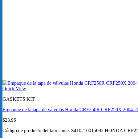
Quick View
GASKETS KIT
Empaque de la tapa de válvulas Honda CRF250R CRF250X 2004-2
$
23.95
Código de producto del fabricante: S410210015092 HONDA CRF