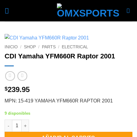
Skip
to
content
INICIO
/
SHOP
/
PARTS
/
ELECTRICAL
CDI Yamaha YFM660R Raptor 2001
239.95
$
MPN: 15-419 YAMAHA YFM660R RAPTOR 2001
9 disponibles
CDI Yamaha YFM660R Raptor 2001 cantidad