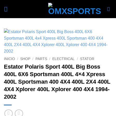
Skip
to
content
INICIO
/
SHOP
/
PARTS
/
ELECTRICAL
/
STATOR
Estator Polaris Sport 400L Big Boss
400L 6X6 Sportsman 400L 4×4 Xpress
400L Sportsman 400 4X4 400L 2X4 400L
4X4 Xplorer 400L Xplorer 400 4X4 1994-
2002