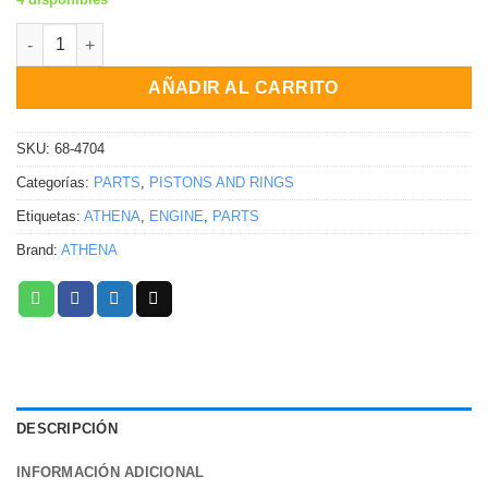
Juego de cilindro BB 69MM 12.1:1 Honda CRF150R 2007-2010 c
AÑADIR AL CARRITO
SKU:
68-4704
Categorías:
PARTS
,
PISTONS AND RINGS
Etiquetas:
ATHENA
,
ENGINE
,
PARTS
Brand:
ATHENA
DESCRIPCIÓN
INFORMACIÓN ADICIONAL