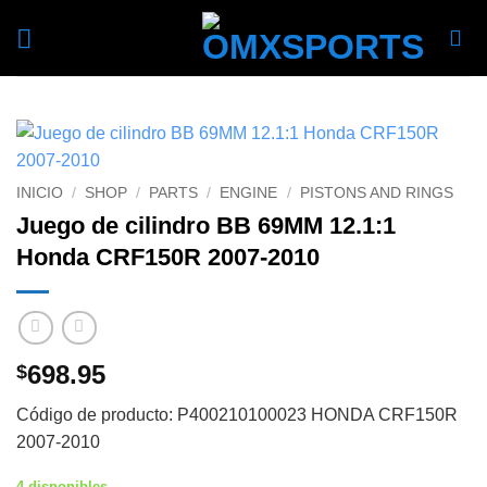
Skip
to
content
INICIO
/
SHOP
/
PARTS
/
ENGINE
/
PISTONS AND RINGS
Juego de cilindro BB 69MM 12.1:1
Honda CRF150R 2007-2010
698.95
$
Código de producto: P400210100023 HONDA CRF150R
2007-2010
4 disponibles