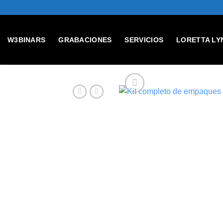
Skip
to
content
W3BINARS
GRABACIONES
SERVICIOS
LORETTA LY