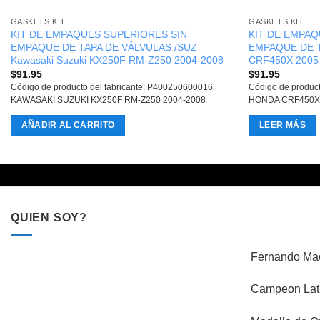
GASKETS KIT
GASKETS KIT
KIT DE EMPAQUES SUPERIORES SIN
KIT DE EMPAQ
EMPAQUE DE TAPA DE VÁLVULAS /SUZ
EMPAQUE DE T
Kawasaki Suzuki KX250F RM-Z250 2004-2008
CRF450X 2005
$
91.95
$
91.95
Código de producto del fabricante: P400250600016
Código de produc
KAWASAKI SUZUKI KX250F RM-Z250 2004-2008
HONDA CRF450X 
AÑADIR AL CARRITO
LEER MÁS
QUIEN SOY?
Fernando Mac
Campeon Lati