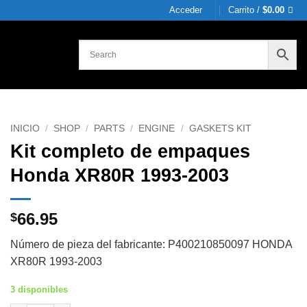
Acceder
Carrito /
$
0.00
INICIO
/
SHOP
/
PARTS
/
ENGINE
/
GASKETS KIT
Kit completo de empaques
Honda XR80R 1993-2003
66.95
$
Número de pieza del fabricante: P400210850097 HONDA
XR80R 1993-2003
3 disponibles