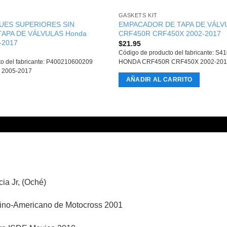
GASKETS KIT
UES SUPERIORES SIN
EMPACADOR DE TAPA DE VÁLV
APA DE VÁLVULAS Honda
CRF450R CRF450X 2002-2017
-2017
$
21.95
Código de producto del fabricante: S
to del fabricante: P400210600209
HONDA CRF450R CRF450X 2002-201
2005-2017
AÑADIR AL CARRITO
ia Jr, (Oché)
no-Americano de Motocross 2001