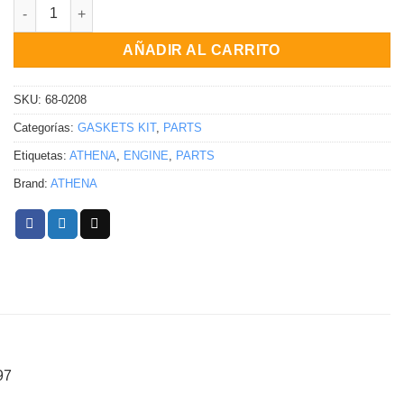
Kit completo de empaques Honda XR80R 1993-2003 cantidad
AÑADIR AL CARRITO
SKU:
68-0208
Categorías:
GASKETS KIT
,
PARTS
Etiquetas:
ATHENA
,
ENGINE
,
PARTS
Brand:
ATHENA
97