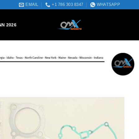
EMAIL
+1 786 303 8347
WHATSAPP
NN 2026