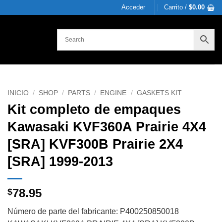
Acceder
Carrito /
$
0.00
INICIO
/
SHOP
/
PARTS
/
ENGINE
/
GASKETS KIT
Kit completo de empaques
Kawasaki KVF360A Prairie 4X4
[SRA] KVF300B Prairie 2X4
[SRA] 1999-2013
78.95
$
Número de parte del fabricante: P400250850018