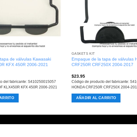
GASKETS KIT
tapa de válvulas Kawasaki
Empaque de la tapa de válvulas
0R KFX 450R 2006-2021
CRF250R CRF250X 2004-2017
$
23.95
to del fabricante: S410250015057
Código de producto del fabricante: S
F KLX450R KFX 450R 2006-2021
HONDA CRF250R CRF250X 2004-201
ARRITO
AÑADIR AL CARRITO