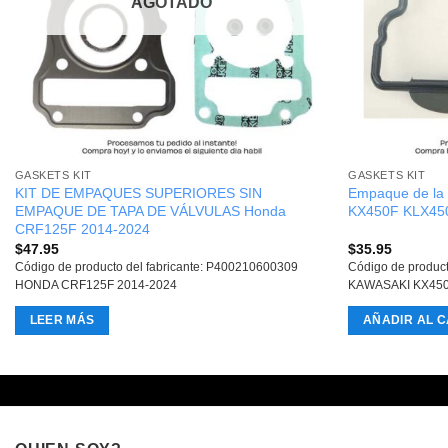
AGOTADO
GASKETS KIT
GASKETS KIT
KIT DE EMPAQUES SUPERIORES SIN
Empaque de la 
EMPAQUE DE TAPA DE VÁLVULAS Honda
KX450F KLX45
CRF125F 2014-2024
$
47.95
$
35.95
Código de producto del fabricante: P400210600309
Código de produc
HONDA CRF125F 2014-2024
KAWASAKI KX450
LEER MÁS
AÑADIR AL C