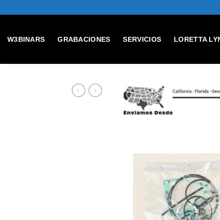
Skip
to
content
W3BINARS
GRABACIONES
SERVICIOS
LORETTA LY