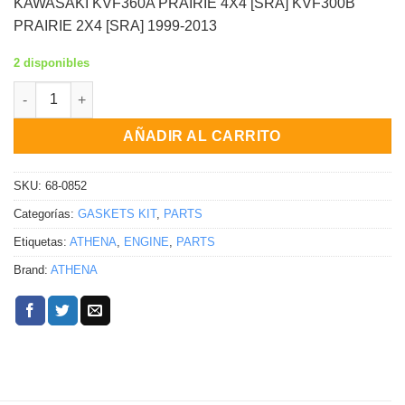
KAWASAKI KVF360A PRAIRIE 4X4 [SRA] KVF300B
PRAIRIE 2X4 [SRA] 1999-2013
2 disponibles
Kit completo de empaques Kawasaki KVF360A Prairie 4X4 [SRA]
AÑADIR AL CARRITO
SKU:
68-0852
Categorías:
GASKETS KIT
,
PARTS
Etiquetas:
ATHENA
,
ENGINE
,
PARTS
Brand:
ATHENA