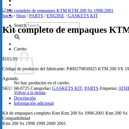
GRABACIONES
SERVICIOS
Loretta Lynn 2026
Inicio
/
Shop
/
PARTS
/
ENGINE
/
GASKETS KIT
Search
Kit completo de empaques KT
×
Carrito
$
103.95
Código de producto del fabricante: P400270850025 KTM 200 SX 1
Agotado
No hay productos en el carrito.
SKU:
68-0725
Categorías:
GASKETS KIT
,
PARTS
Etiquetas:
ATH
Volver a la tienda
Descripción
Información adicional
Kit de empaques completo Ktm Ktm 200 Sx 1998-2001 Ktm 200 Sx
Compatibilidad
Ktm 200 Sx 1998 1999 2000 2001