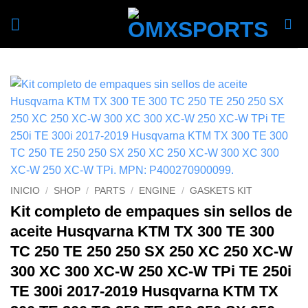
Skip
to
content
INICIO
/
SHOP
/
PARTS
/
ENGINE
/
GASKETS KIT
Kit completo de empaques sin sellos de
aceite Husqvarna KTM TX 300 TE 300
TC 250 TE 250 250 SX 250 XC 250 XC-W
300 XC 300 XC-W 250 XC-W TPi TE 250i
TE 300i 2017-2019 Husqvarna KTM TX