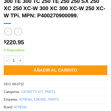
300 TE 300 TC 250 TE 250 250 SX 250
XC 250 XC-W 300 XC 300 XC-W 250 XC-
W TPi. MPN: P400270900099.
220.95
$
5 disponibles
Kit completo de empaques sin sellos de aceite Husqvarna KTM
AÑADIR AL CARRITO
SKU:
68-0732
Categorías:
GASKETS KIT
,
PARTS
Etiquetas:
ATHENA
,
ENGINE
,
PARTS
Brand:
ATHENA