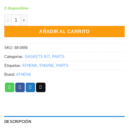
2 disponibles
Kit completo de empaques / SUZ Kawasaki Suzuki KX250F RM-
AÑADIR AL CARRITO
SKU:
68-0456
Categorías:
GASKETS KIT
,
PARTS
Etiquetas:
ATHENA
,
ENGINE
,
PARTS
Brand:
ATHENA
DESCRIPCIÓN