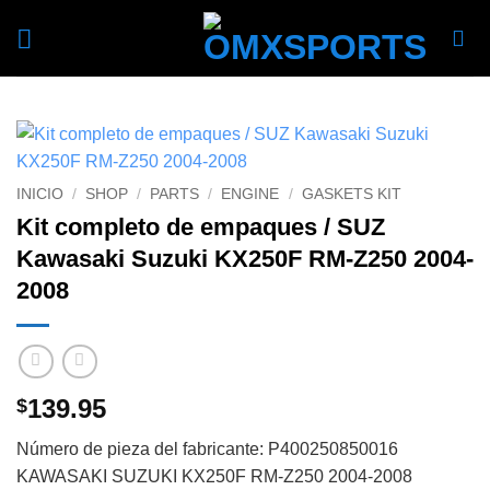
Skip
to
content
INICIO
/
SHOP
/
PARTS
/
ENGINE
/
GASKETS KIT
Kit completo de empaques / SUZ
Kawasaki Suzuki KX250F RM-Z250 2004-
2008
139.95
$
Número de pieza del fabricante: P400250850016
KAWASAKI SUZUKI KX250F RM-Z250 2004-2008