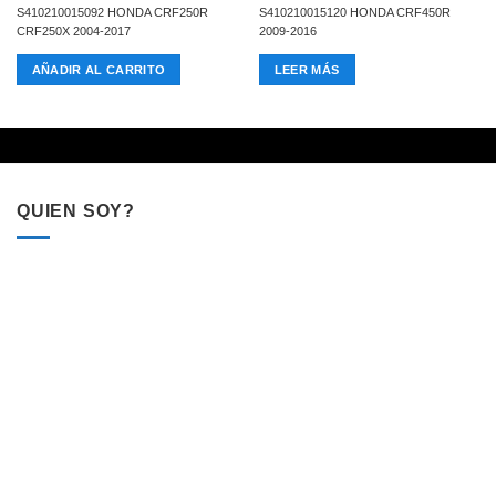
S410210015092 HONDA CRF250R
S410210015120 HONDA CRF450R
CRF250X 2004-2017
2009-2016
AÑADIR AL CARRITO
LEER MÁS
QUIEN SOY?