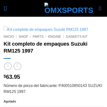
Skip
to
content
INICIO
/
SHOP
/
PARTS
/
ENGINE
/
GASKETS KIT
Kit completo de empaques Suzuki
RM125 1997
63.95
$
Número de pieza del fabricante: P400510850143 SUZUKI
RM125 1997
Agotado