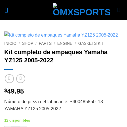
Skip
to
content
INICIO
/
SHOP
/
PARTS
/
ENGINE
/
GASKETS KIT
Kit completo de empaques Yamaha
YZ125 2005-2022
49.95
$
Número de pieza del fabricante: P400485850118
YAMAHA YZ125 2005-2022
12 disponibles