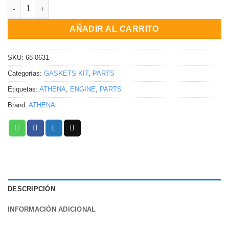
Kit completo de empaques Yamaha YZ125 2005-2022 cantidad
AÑADIR AL CARRITO
SKU:
68-0631
Categorías:
GASKETS KIT
,
PARTS
Etiquetas:
ATHENA
,
ENGINE
,
PARTS
Brand:
ATHENA
DESCRIPCIÓN
INFORMACIÓN ADICIONAL