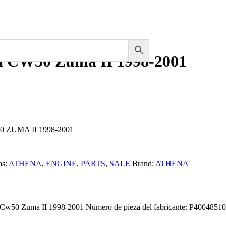
ha CW50 Zuma II 1998-2001
50 ZUMA II 1998-2001
as:
ATHENA
,
ENGINE
,
PARTS
,
SALE
Brand:
ATHENA
Cw50 Zuma II 1998-2001 Número de pieza del fabricante: P4004851