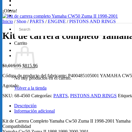
GRABACIONES
SERVICIOS
¡Oferta!
Loretta Lynn 2026
Inicio
/
Shop
/
PARTS
/
ENGINE
/
PISTONS AND RINGS
Kit de carrera completo Yama
Carrito
Original
Current
$
1,019.95
$
815.96
price
price
Código de producto del fabricante: P400485105001 YAMAHA CW
was:
is:
No hay productos en el carrito.
$1,019.95.
$815.96.
Agotado
Volver a la tienda
SKU:
68-4560
Categorías:
PARTS
,
PISTONS AND RINGS
Etiquet
Descripción
Información adicional
Kit de Carrera Completo Yamaha Cw50 Zuma II 1998-2001 Yamaha 
Compatibilidad
Yamaha Cw50 Zuma II 1998 1999 2000 2001