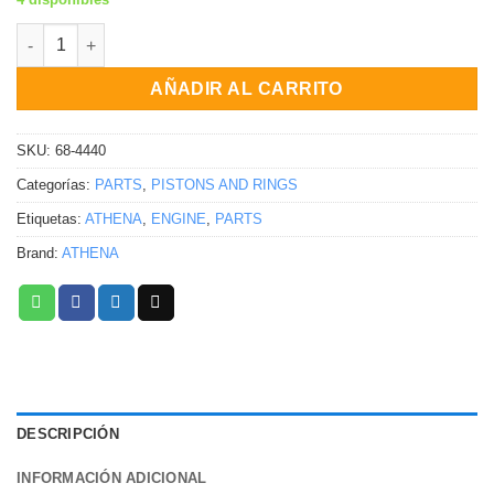
KIT DE CILINDRO 95.5MM Suzuki Lt-R450 Quadracer 2006-2009 
AÑADIR AL CARRITO
SKU:
68-4440
Categorías:
PARTS
,
PISTONS AND RINGS
Etiquetas:
ATHENA
,
ENGINE
,
PARTS
Brand:
ATHENA
DESCRIPCIÓN
INFORMACIÓN ADICIONAL