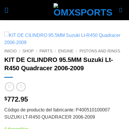
Skip
to
content
INICIO
/
SHOP
/
PARTS
/
ENGINE
/
PISTONS AND RINGS
KIT DE CILINDRO 95.5MM Suzuki Lt-
R450 Quadracer 2006-2009
772.95
$
Código de producto del fabricante: P400510100007
SUZUKI LT-R450 QUADRACER 2006-2009
4 disponibles