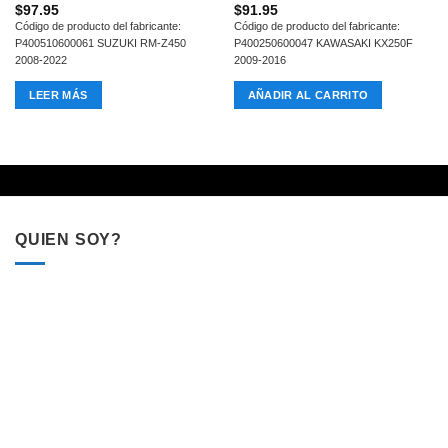
$
97.95
$
91.95
Código de producto del fabricante:
Código de producto del fabricante:
P400510600061 SUZUKI RM-Z450
P400250600047 KAWASAKI KX250F
2008-2022
2009-2016
LEER MÁS
AÑADIR AL CARRITO
QUIEN SOY?