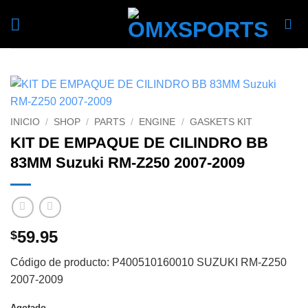
Skip
to
content
INICIO
/
SHOP
/
PARTS
/
ENGINE
/
GASKETS KIT
KIT DE EMPAQUE DE CILINDRO BB
83MM Suzuki RM-Z250 2007-2009
59.95
$
Código de producto: P400510160010 SUZUKI RM-Z250
2007-2009
Agotado