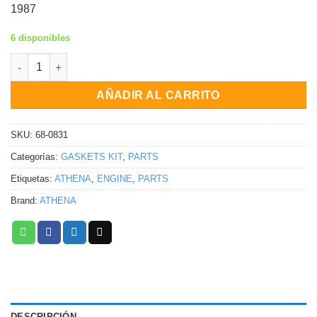
1987
6 disponibles
KIT DE EMPAQUES COMPLETO Honda ATC250ES Big Red ATC250
AÑADIR AL CARRITO
SKU:
68-0831
Categorías:
GASKETS KIT
,
PARTS
Etiquetas:
ATHENA
,
ENGINE
,
PARTS
Brand:
ATHENA
DESCRIPCIÓN