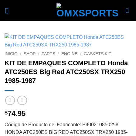
Skip
to
content
INICIO
/
SHOP
/
PARTS
/
ENGINE
/
GASKETS KIT
KIT DE EMPAQUES COMPLETO Honda
ATC250ES Big Red ATC250SX TRX250
1985-1987
74.95
$
Código de Producto del Fabricante: P400210850258
HONDA ATC250ES BIG RED ATC250SX TRX250 1985-