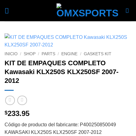
Skip
to
content
INICIO
/
SHOP
/
PARTS
/
ENGINE
/
GASKETS KIT
KIT DE EMPAQUES COMPLETO
Kawasaki KLX250S KLX250SF 2007-
2012
233.95
$
Código de producto del fabricante: P400250850049
KAWASAKI KLX250S KLX250SF 2007-2012