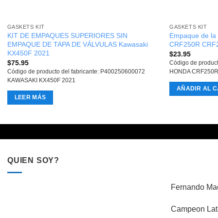
GASKETS KIT
GASKETS KIT
KIT DE EMPAQUES SUPERIORES SIN
Empaque de la 
EMPAQUE DE TAPA DE VÁLVULAS Kawasaki
CRF250R CRF2
KX450F 2021
$
23.95
$
75.95
Código de produc
Código de producto del fabricante: P400250600072
HONDA CRF250R
KAWASAKI KX450F 2021
AÑADIR AL C
LEER MÁS
QUIEN SOY?
Fernando Mac
Campeon Lati