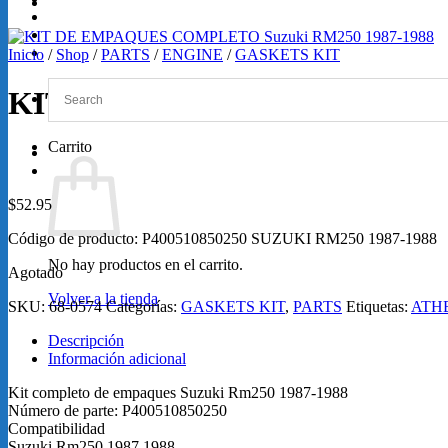
GRABACIONES
SERVICIOS
Loretta Lynn 2026
Inicio
/
Shop
/
PARTS
/
ENGINE
/
GASKETS KIT
KIT DE EMPAQUES COMPLETO
Carrito
$
52.95
Código de producto: P400510850250 SUZUKI RM250 1987-1988
No hay productos en el carrito.
Agotado
Volver a la tienda
SKU:
68-0574
Categorías:
GASKETS KIT
,
PARTS
Etiquetas:
ATH
Descripción
Información adicional
Kit completo de empaques Suzuki Rm250 1987-1988
Número de parte: P400510850250
Compatibilidad
Suzuki Rm250 1987 1988