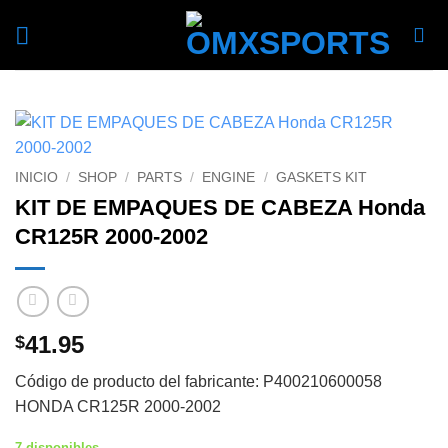
Skip
to
content
INICIO
/
SHOP
/
PARTS
/
ENGINE
/
GASKETS KIT
KIT DE EMPAQUES DE CABEZA Honda
CR125R 2000-2002
41.95
$
Código de producto del fabricante: P400210600058
HONDA CR125R 2000-2002
7 disponibles