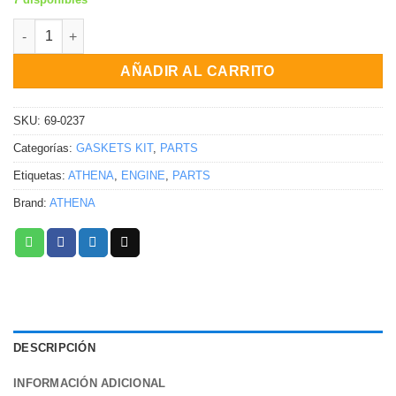
KIT DE EMPAQUES DE CABEZA Honda CR125R 2000-2002 canti
AÑADIR AL CARRITO
SKU:
69-0237
Categorías:
GASKETS KIT
,
PARTS
Etiquetas:
ATHENA
,
ENGINE
,
PARTS
Brand:
ATHENA
DESCRIPCIÓN
INFORMACIÓN ADICIONAL