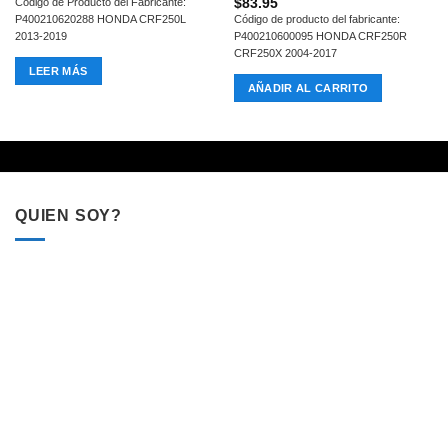
$
83.95
Código de Producto del Fabricante:
P400210620288 HONDA CRF250L
Código de producto del fabricante:
2013-2019
P400210600095 HONDA CRF250R
CRF250X 2004-2017
LEER MÁS
AÑADIR AL CARRITO
QUIEN SOY?