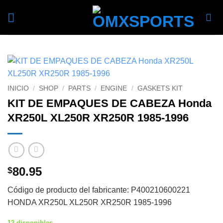
Skip
to
content
INICIO
/
SHOP
/
PARTS
/
ENGINE
/
GASKETS KIT
KIT DE EMPAQUES DE CABEZA Honda
XR250L XL250R XR250R 1985-1996
80.95
$
Código de producto del fabricante: P400210600221
HONDA XR250L XL250R XR250R 1985-1996
12 disponibles