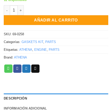
KIT DE EMPAQUES DE CABEZA Honda XR250L XL250R XR250R 1
AÑADIR AL CARRITO
SKU:
69-0258
Categorías:
GASKETS KIT
,
PARTS
Etiquetas:
ATHENA
,
ENGINE
,
PARTS
Brand:
ATHENA
DESCRIPCIÓN
INFORMACIÓN ADICIONAL