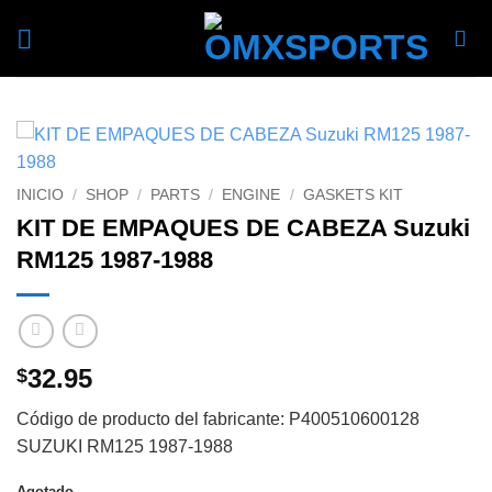
Skip
to
content
INICIO
/
SHOP
/
PARTS
/
ENGINE
/
GASKETS KIT
KIT DE EMPAQUES DE CABEZA Suzuki
RM125 1987-1988
32.95
$
Código de producto del fabricante: P400510600128
SUZUKI RM125 1987-1988
Agotado