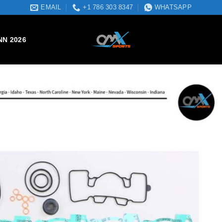
EMAIL
+1 786 303 8347
WHATSAPP
NN 2026