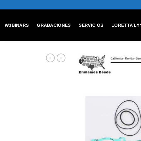
Skip
to
content
W3BINARS
GRABACIONES
SERVICIOS
LORETTA LY