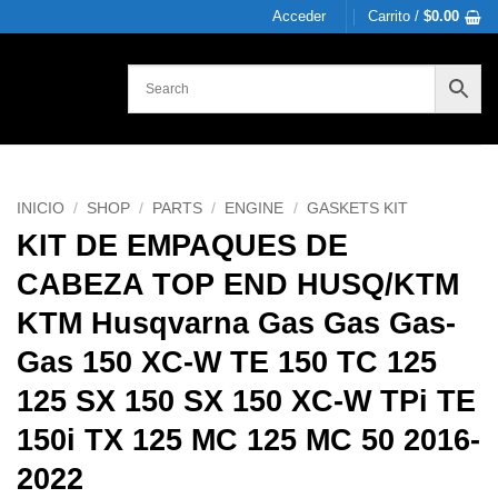
Acceder
Carrito /
$
0.00
INICIO
/
SHOP
/
PARTS
/
ENGINE
/
GASKETS KIT
KIT DE EMPAQUES DE
CABEZA TOP END HUSQ/KTM
KTM Husqvarna Gas Gas Gas-
Gas 150 XC-W TE 150 TC 125
125 SX 150 SX 150 XC-W TPi TE
150i TX 125 MC 125 MC 50 2016-
2022