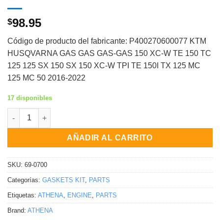
98.95
$
Código de producto del fabricante: P400270600077 KTM
HUSQVARNA GAS GAS GAS-GAS 150 XC-W TE 150 TC
125 125 SX 150 SX 150 XC-W TPI TE 150I TX 125 MC
125 MC 50 2016-2022
17 disponibles
KIT DE EMPAQUES DE CABEZA TOP END HUSQ/KTM KTM Husqvarna
AÑADIR AL CARRITO
SKU:
69-0700
Categorías:
GASKETS KIT
,
PARTS
Etiquetas:
ATHENA
,
ENGINE
,
PARTS
Brand:
ATHENA