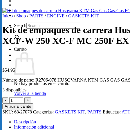
GRABACIONES
SERVICIOS
Loretta Lynn 2026
Inicio
/
Shop
/
PARTS
/
ENGINE
/
GASKETS KIT
Search
Kit de empaques de carrera H
×
XCF-W 250 XC-F MC 250F EX 
Carrito
$
54.95
Número de parte: R2706-078 HUSQVARNA KTM GAS GAS GAS-G
No hay productos en el carrito.
3 disponibles
Volver a la tienda
Kit
de
Añadir al carrito
empaques
SKU:
68-27078
Categorías:
GASKETS KIT
,
PARTS
Etiquetas:
AT
de
carrera
Descripción
Husqvarna
Información adicional