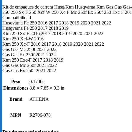
KTM
Gas
Kit de empaques de carrera Husq/Ktm Husqvarna Ktm Gas Gas Gas
Gas
250 250 Sx-F 250 Xcf-W 250 Xc-F Mc 250f Ex 250f 250 Exc-F 20
Gas-
Compatibilidad
Gas
Husqvarna Fc 250 2016 2017 2018 2019 2020 2021 2022
FC
Husqvarna Fe 250 2017 2018 2019
250
Ktm 250 Sx-F 2016 2017 2018 2019 2020 2021 2022
FE
Ktm 250 Xcf-W 2016
250
Ktm 250 Xc-F 2016 2017 2018 2019 2020 2021 2022
250
Gas Gas Mc 250f 2021 2022
SX-
Gas Gas Ex 250f 2021 2022
F
Ktm 250 Exc-F 2017 2018 2019
250
Gas-Gas Mc 250f 2021 2022
XCF-
Gas-Gas Ex 250f 2021 2022
W
250
Peso
0.17 lbs
XC-
Dimensiones
8.8 × 7.85 × 0.3 in
F
MC
Brand
ATHENA
250F
EX
250F
MPN
R2706-078
250
EXC-
F