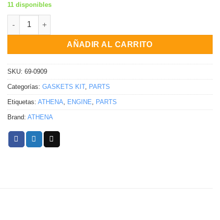
11 disponibles
KIT DE EMPAQUES SUPERIORES Suzuki Lt80 Quadsport 1987-2
AÑADIR AL CARRITO
SKU:
69-0909
Categorías:
GASKETS KIT
,
PARTS
Etiquetas:
ATHENA
,
ENGINE
,
PARTS
Brand:
ATHENA