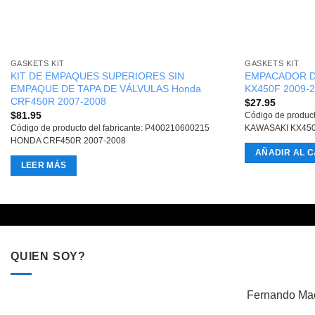
GASKETS KIT
GASKETS KIT
KIT DE EMPAQUES SUPERIORES SIN
EMPACADOR DE
EMPAQUE DE TAPA DE VÁLVULAS Honda
KX450F 2009-
CRF450R 2007-2008
$
27.95
$
81.95
Código de produc
Código de producto del fabricante: P400210600215
KAWASAKI KX450
HONDA CRF450R 2007-2008
AÑADIR AL C
LEER MÁS
QUIEN SOY?
Fernando Mac