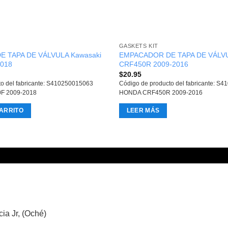
GASKETS KIT
 TAPA DE VÁLVULA Kawasaki
EMPACADOR DE TAPA DE VÁLV
2018
CRF450R 2009-2016
$
20.95
to del fabricante: S410250015063
Código de producto del fabricante: S
F 2009-2018
HONDA CRF450R 2009-2016
ARRITO
LEER MÁS
ia Jr, (Oché)