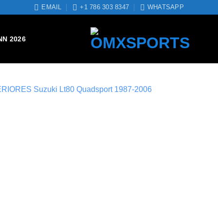
EMAIL
+1 786 303 8347
WHATSAPP
NN 2026