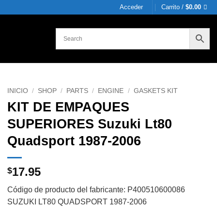
Acceder
Carrito /
$
0.00
INICIO
/
SHOP
/
PARTS
/
ENGINE
/
GASKETS KIT
KIT DE EMPAQUES
SUPERIORES Suzuki Lt80
Quadsport 1987-2006
17.95
$
Código de producto del fabricante: P400510600086
SUZUKI LT80 QUADSPORT 1987-2006