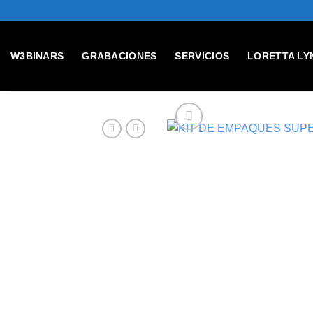
Skip
to
content
W3BINARS
GRABACIONES
SERVICIOS
LORETTA LY