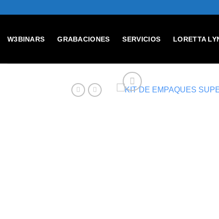
Skip
to
content
W3BINARS
GRABACIONES
SERVICIOS
LORETTA LY