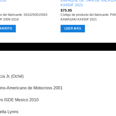
2018
EMPAQUE DE TAPA DE VÁLVULA
KX450F 2021
$
75.95
to del fabricante: S410250015063
Código de producto del fabricante: P
F 2009-2018
KAWASAKI KX450F 2021
ARRITO
LEER MÁS
ia Jr, (Oché)
no-Americano de Motocross 2001
ro ISDE Mexico 2010
etta Lynns