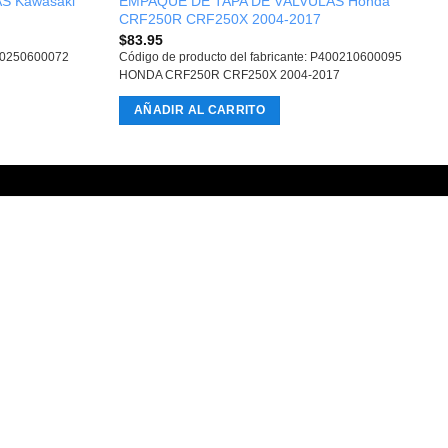
S Kawasaki
EMPAQUE DE TAPA DE VÁLVULAS Honda
CRF250R CRF250X 2004-2017
$
83.95
400250600072
Código de producto del fabricante: P400210600095
HONDA CRF250R CRF250X 2004-2017
AÑADIR AL CARRITO