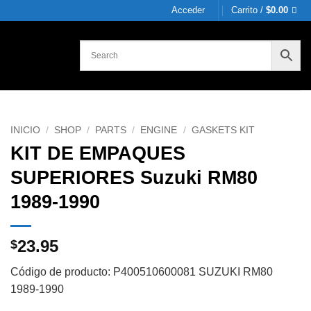
Acceder
Carrito /
$
0.00
INICIO
/
SHOP
/
PARTS
/
ENGINE
/
GASKETS KIT
KIT DE EMPAQUES
SUPERIORES Suzuki RM80
1989-1990
23.95
$
Código de producto: P400510600081 SUZUKI RM80
1989-1990