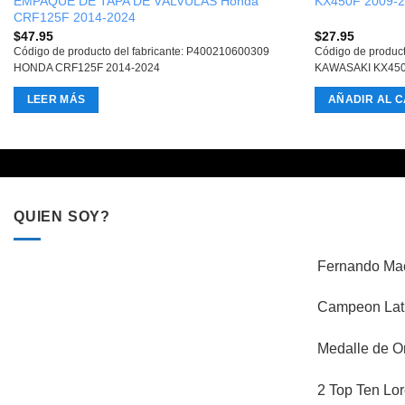
EMPAQUE DE TAPA DE VÁLVULAS Honda
KX450F 2009-
CRF125F 2014-2024
$
47.95
$
27.95
Código de producto del fabricante: P400210600309
Código de produc
HONDA CRF125F 2014-2024
KAWASAKI KX450
LEER MÁS
AÑADIR AL C
QUIEN SOY?
Fernando Mac
Campeon Lati
Medalle de O
2 Top Ten Lor