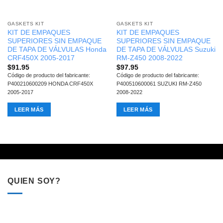
GASKETS KIT
GASKETS KIT
KIT DE EMPAQUES
KIT DE EMPAQUES
SUPERIORES SIN EMPAQUE
SUPERIORES SIN EMPAQUE
DE TAPA DE VÁLVULAS Honda
DE TAPA DE VÁLVULAS Suzuki
CRF450X 2005-2017
RM-Z450 2008-2022
$
91.95
$
97.95
Código de producto del fabricante:
Código de producto del fabricante:
P400210600209 HONDA CRF450X
P400510600061 SUZUKI RM-Z450
2005-2017
2008-2022
LEER MÁS
LEER MÁS
QUIEN SOY?