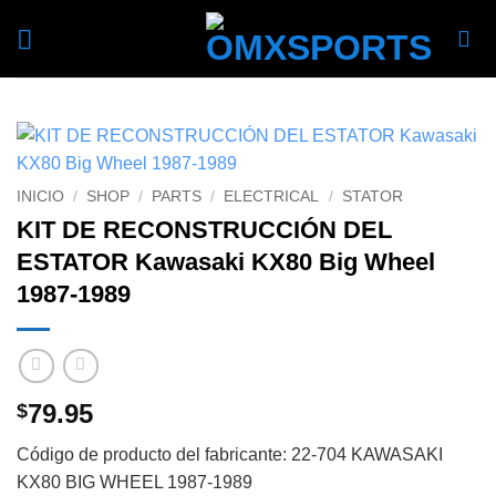
Skip
to
content
INICIO
/
SHOP
/
PARTS
/
ELECTRICAL
/
STATOR
KIT DE RECONSTRUCCIÓN DEL
ESTATOR Kawasaki KX80 Big Wheel
1987-1989
79.95
$
Código de producto del fabricante: 22-704 KAWASAKI
KX80 BIG WHEEL 1987-1989